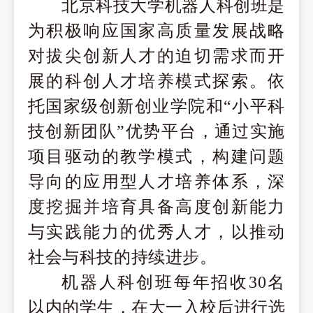
北京科技大学机器人
科创班
是
为积极响应国家高质量发展战略
对
拔尖
创新人才的迫切需求
而开
展的
科创人才
培养模式探索。依
托国家级创新创业学院和“小平科
技创新团队”优势平台
，
通过
实施
项目驱动的教学模式，构建问题
导向的应用型人才培养体系
，
深
度挖掘并培育具备高度创新能力
与实践能力的优秀人才，以推动
社会与科技的持续进步
。
机器人
科创班
每年招收
30
名
以内的学生，
在大一入校后进行选