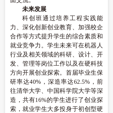
面交流。
未来发展
科创班
通过
培养工程实践能
力、
深化创新创业教育、加强校企
合作等方式
提升学生的综
合素质和
就业竞争力。
学生未来
可
在机器人
行业
及相关领域的科研、设计、开
发、管理等
岗位
工作以及
在
硬科技
方向开展创业探索
。
首届毕业生保
研
率达
40%
，深造率达
62.5%
，前
往清华
大学、中国科学院大学等深
造，共有
16%
的学生进行了创业探
索，就业学生大多投身于初创
型硬