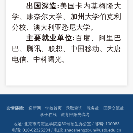
出国深造
:
美国卡内基梅隆大
学、康奈尔大学、加州大学伯克利
分校、澳大利亚悉尼大学。
主要就业单位
:
百度、阿里巴
巴、腾讯、联想、中国移动、大唐
电信、中科曙光。
友情链接:
迎新网
学校首页
录取查询
教务处
国际交流处
学子在线
教育部阳光高考
地址: 北京市海淀区学院路30号招生办公室 / 邮编: 100083
电话: 010-62325294 / 电邮: zhaoshengzixun@ustb.edu.cn