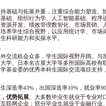
程
坚持基础与拓展并重，注重综合能力塑造。
构基础、组织行为学、人工智能基础、程序
力资源开发、绩效管理数智化、市场营销、
程培养学生综合视野，以应用统计学、市场
学生科研能力和实操水平。
流
海外交流机会众多，学生国际视野开阔。与
琛大学、日本名古屋大学等多所国际高校有
留学基金委的优秀本科生国际交流项目支持
展
业生
深造
率
43
%，
出国
深造率
10
%
，就业率9
业，优势拓展
。
大多数毕业生就业于专业对
和互联网企业；部分毕业生就业于金融行业