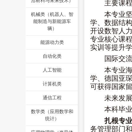
沿材料与未来技术）
主要课
本专业
机械类（机器人、智
学、数据结
能制造与新能源车
辆）
开设数智人
专业核心课
能源动力类
实训等提升
自动化类
国际交
本专业
人工智能
学、德国亚
计算机类
可获得国家
未来发
通信工程
本科毕
数学类（应用数学和
统计）
扎根专
务管理部门