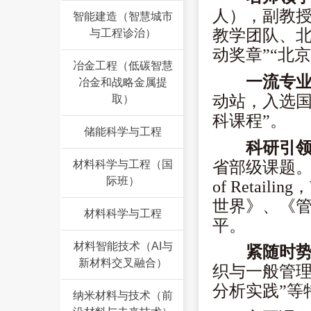
人），副教授
智能建造（智慧城市
教学团队、北
与工程诊治）
动奖章”“北
冶金工程（低碳智慧
一流专
冶金和战略金属提
动站，入选国
取）
科课程”。
储能科学与工程
科研引
省部级课题。研究成果发
材料科学与工程（国
际班）
of Retaili
世界》、《
材料科学与工程
平。
材料智能技术（AI与
紧随时
新材料交叉融合）
织与一般管理
分析实践”等
纳米材料与技术（前