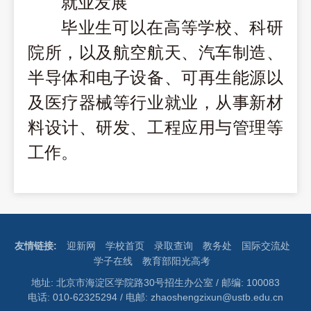
就业发展
毕业生可以在
高等学校、科研
院所，以及
航空航天、汽车制造、
半导体和电子设备、可再生能源以
及医疗器械等行业
就业，从事新材
料设计、
研发
、工程应用与管理等
工作。
友情链接:
迎新网
学校首页
录取查询
教务处
国际交流处
学子在线
教育部阳光高考
地址: 北京市海淀区学院路30号招生办公室 / 邮编: 100083
电话: 010-62325294 / 电邮: zhaoshengzixun@ustb.edu.cn