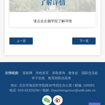
请点击左侧学院了解详情
上一页
下一页
友情链接:
迎新网
学校首页
录取查询
教务处
国际交流处
学子在线
教育部阳光高考
地址: 北京市海淀区学院路30号招生办公室 / 邮编: 100083
电话: 010-62325294 / 电邮: zhaoshengzixun@ustb.edu.cn